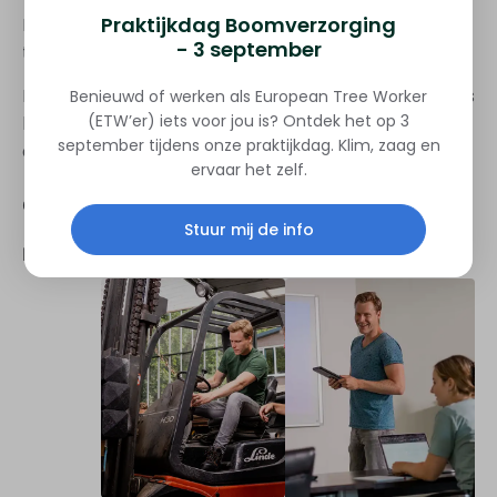
Praktijkdag Boomverzorging
Het is al mogelijk is om een training op eigen locatie
- 3 september
te organiseren vanaf 2 personen.
Maar als je het financieel aantrekkelijk wilt maken, is
Benieuwd of werken als European Tree Worker
(ETW’er) iets voor jou is? Ontdek het op 3
het wel verstandig om te zorgen voor minimaal 6
september tijdens onze praktijkdag. Klim, zaag en
deelnemers.
ervaar het zelf.
Geen kruisbestuiving
Stuur mij de info
Locatie en voorzieningen