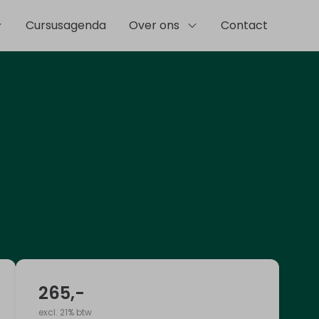
Cursusagenda
Over ons
Contact
265
,-
excl. 21% btw