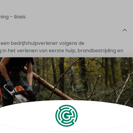
ing – Basis.
n een bedrijfshulpverlener volgens de
 in het verlenen van eerste hulp, brandbestrijding en
e vaardigheden voor het adequaat handelen bij
kleine verwondingen, het bestrijden van beginnende
g ontruimen van een calamiteitengebied.