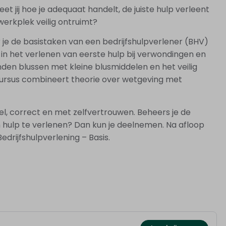
t jij hoe je adequaat handelt, de juiste hulp verleent
werkplek veilig ontruimt?
er je de basistaken van een bedrijfshulpverlener (BHV)
t in het verlenen van eerste hulp bij verwondingen en
en blussen met kleine blusmiddelen en het veilig
cursus combineert theorie over wetgeving met
snel, correct en met zelfvertrouwen. Beheers je de
m hulp te verlenen? Dan kun je deelnemen. Na afloop
drijfshulpverlening – Basis.