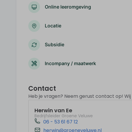
Online leeromgeving
Locatie
Subsidie
Incompany / maatwerk
Contact
Heb je vragen? Neem gerust contact op! Wij z
Herwin van Ee
Bedrijfsleider Groene Veluwe
06 - 53 61 67 12
herwin@groeneveluwe.nl