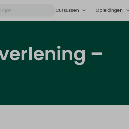
Cursussen
Opleidingen
verlening –