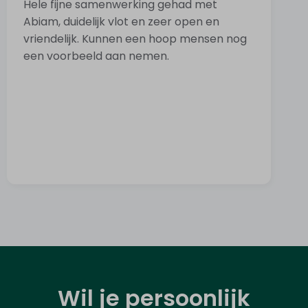
Hele fijne samenwerking gehad met
G
Abiam, duidelijk vlot en zeer open en
m
vriendelijk. Kunnen een hoop mensen nog
g
een voorbeeld aan nemen.
g
p
Wil je persoonlijk