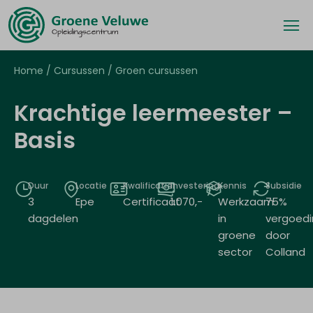
Home
/
Cursussen
/
Groen cursussen
Krachtige leermeester –
Basis
Duur
Locatie
Kwalificatie
Investering
Kennis
Subsidie
3
Epe
Certificaat
1.070
,-
Werkzaam
75%
dagdelen
in
vergoedi
groene
door
sector
Colland