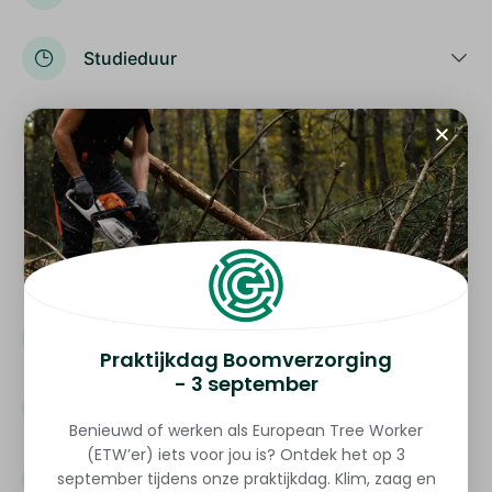
Studieduur
Kwalificatie
Toetsing
Toelatingseisen
Aanvullende voorwaarden
Praktijkdag Boomverzorging
- 3 september
Lesmateriaal
Benieuwd of werken als European Tree Worker
(ETW’er) iets voor jou is? Ontdek het op 3
september tijdens onze praktijkdag. Klim, zaag en
Locatie