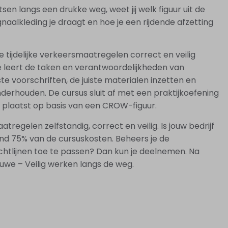
sen langs een drukke weg, weet jij welk figuur uit de
naalkleding je draagt en hoe je een rijdende afzetting
je tijdelijke verkeersmaatregelen correct en veilig
e leert de taken en verantwoordelijkheden van
e voorschriften, de juiste materialen inzetten en
nderhouden. De cursus sluit af met een praktijkoefening
el plaatst op basis van een CROW-figuur.
aatregelen zelfstandig, correct en veilig. Is jouw bedrijf
nd 75% van de cursuskosten. Beheers je de
chtlijnen toe te passen? Dan kun je deelnemen. Na
uwe – Veilig werken langs de weg.