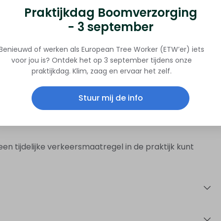
Praktijkdag Boomverzorging
- 3 september
ngs de weg.
Benieuwd of werken als European Tree Worker (ETW’er) iets
voor jou is? Ontdek het op 3 september tijdens onze
ze tijdelijke verkeersmaatregelen te plaatsen. De cursus
praktijkdag. Klim, zaag en ervaar het zelf.
g met praktische vaardigheden.
Stuur mij de info
heden van wegbeheerders en uitvoerenden, de
e 96b CROW, en het correct gebruik van materialen en
een tijdelijke verkeersmaatregel in de praktijk kunt