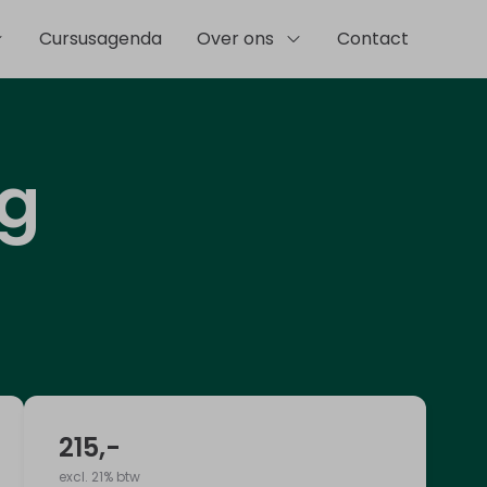
Cursusagenda
Over ons
Contact
eg
215
,-
excl. 21% btw