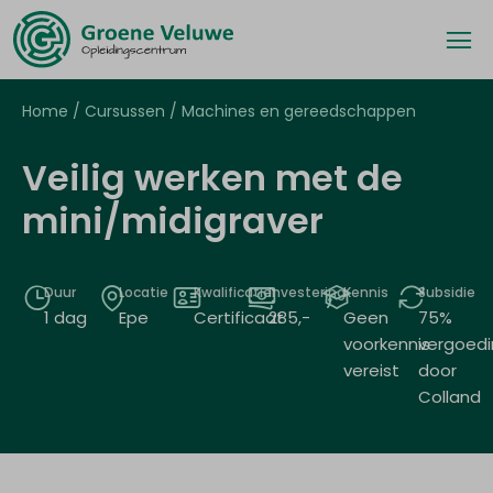
Home
/
Cursussen
/
Machines en gereedschappen
Veilig werken met de
mini/midigraver
Duur
Locatie
Kwalificatie
Investering
Kennis
Subsidie
1 dag
Epe
Certificaat
285
,-
Geen
75%
voorkennis
vergoedi
vereist
door
Colland