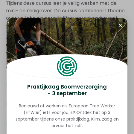
Tijdens deze cursus leer je veilig werken met de
mini- en midigraver. De cursus combineert theorie
over veiligheidsvoorschriften en wetgeving met
praktische vaardigheden.
Je leert over dagelijks onderhoud, het
interpreteren van KLIC- meldingen, en het correct
gebruik van persoonlijke beschermingsmiddelen
(PBM’s). Ook komen de technische mogelijkheden
en beperkingen van deze machines aan bod.
Doelstelling
Praktijkdag Boomverzorging
- 3 september
Doelgroep
Benieuwd of werken als European Tree Worker
(ETW’er) iets voor jou is? Ontdek het op 3
september tijdens onze praktijkdag. Klim, zaag en
Leerdoelen
ervaar het zelf.