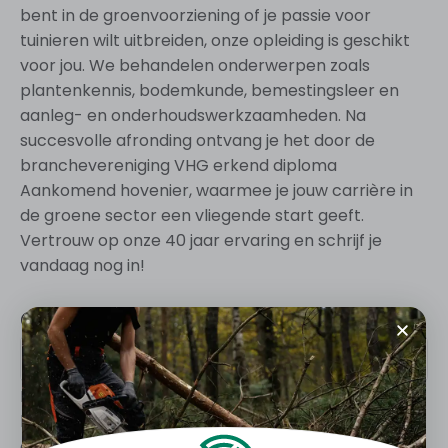
bent in de groenvoorziening of je passie voor
tuinieren wilt uitbreiden, onze opleiding is geschikt
voor jou. We behandelen onderwerpen zoals
plantenkennis, bodemkunde, bemestingsleer en
aanleg- en onderhoudswerkzaamheden. Na
succesvolle afronding ontvang je het door de
branchevereniging VHG erkend diploma
Aankomend hovenier, waarmee je jouw carrière in
de groene sector een vliegende start geeft.
Vertrouw op onze 40 jaar ervaring en schrijf je
vandaag nog in!
Opleidingsdata
Datum is nog niet gepland voor deze cursus. Neem c
Bij groepen is het ook mogelijk om deze cursus op
locatie te geven (incompany). Tevens kan deze
cursus aangepast worden aan uw wensen. Neem