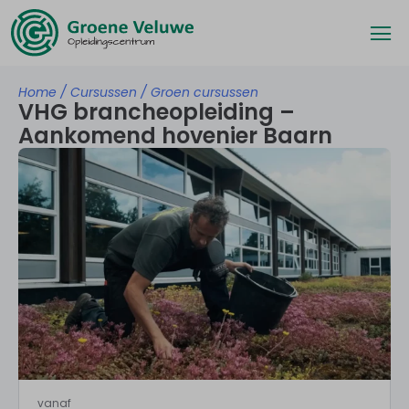
Home
/
Cursussen
/
Groen cursussen
VHG brancheopleiding –
Aankomend hovenier Baarn
vanaf