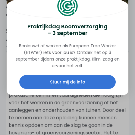
contact met ons op voor meer informatie of voor
een vrijblijvende offerte.
Praktijkdag Boomverzorging
Specificaties
- 3 september
Alles wat je wilt weten over VHG brancheopleiding
Benieuwd of werken als European Tree Worker
– Aankomend hovenier Baarn.
(ETW’er) iets voor jou is? Ontdek het op 3
september tijdens onze praktijkdag. Klim, zaag en
Doel van de cursus
ervaar het zelf.
Het doel van deze opleiding is om deelnemers de
basisvaardigheden van het hoveniersvak bij te
Stuur mij de info
brengen. Het richt zich op het ontwikkelen van
praktische kennis en vaardigheden die nodig zijn
voor het werken in de groenvoorziening of het
aanleggen en onderhouden van tuinen. Door deel
te nemen aan deze opleiding kunnen mensen
kennis opdoen om aan de slag te gaan in de
hoveniers- of groenvoorzieningssector. Het te