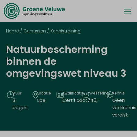
Home
/
Cursussen
/
Kennistraining
Natuurbescherming
binnen de
omgevingswet niveau 3
Duur
Locatie
Kwalificatie
Investering
Kennis
3
Epe
Certificaat
745
,-
Geen
dagen
voorkennis
vereist