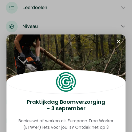
Leerdoelen
Niveau
Studieduur
Kwalificatie
Toetsing
Praktijkdag Boomverzorging
Toelatingseisen
- 3 september
Lesmateriaal
Benieuwd of werken als European Tree Worker
(ETW’er) iets voor jou is? Ontdek het op 3