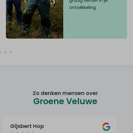
graag verder in je
ontwikkeling.
Zo denken mensen over
Groene Veluwe
Gijsbert Hop
B