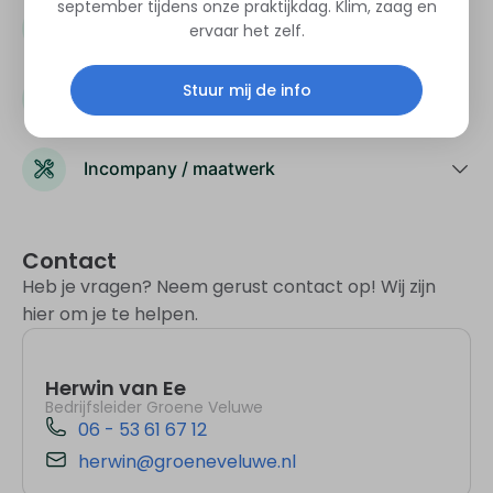
september tijdens onze praktijkdag. Klim, zaag en
Locatie
ervaar het zelf.
Stuur mij de info
Subsidie
Incompany / maatwerk
Contact
Heb je vragen? Neem gerust contact op! Wij zijn
hier om je te helpen.
Herwin van Ee
Bedrijfsleider Groene Veluwe
06 - 53 61 67 12
herwin@groeneveluwe.nl